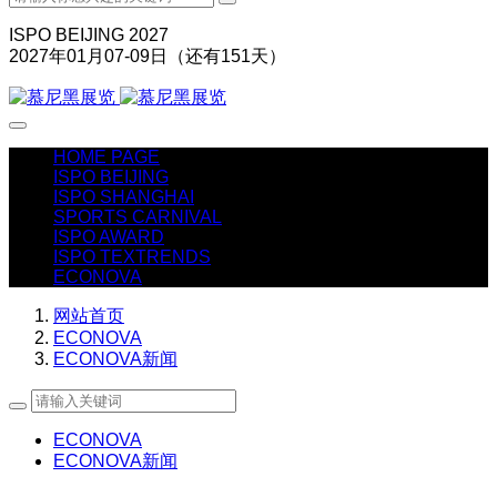
ISPO BEIJING 2027
2027年01月07-09日（还有
151
天）
HOME PAGE
ISPO BEIJING
ISPO SHANGHAI
SPORTS CARNIVAL
ISPO AWARD
ISPO TEXTRENDS
ECONOVA
网站首页
ECONOVA
ECONOVA新闻
ECONOVA
ECONOVA新闻