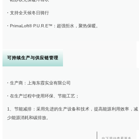
·
支持全天候冬日骑行
·
PrimaLoft® P.U.R.E™：超强拒水，聚热保暖。
·
CEPLEX-GREEN科技：环保友好，防护不闷汗。
·
骑行动态剪裁：流线形运动下摆，连帽防风保暖帽多点调节锁温，
可持续生产与供应链管理
增加袖长，保护手背，在袖口和下摆加入反光条设计。
·
生产商：上海东霞实业有限公司
·
在生产过程中使用环保、节能工艺；
1、节能减排：采用先进的生产设备和技术，提高能源利用效率，减
少能源消耗和碳排放。
2、减少化学品使用：优化工艺，减少有害化学品的使用，降低废水
向下滑动查看更多