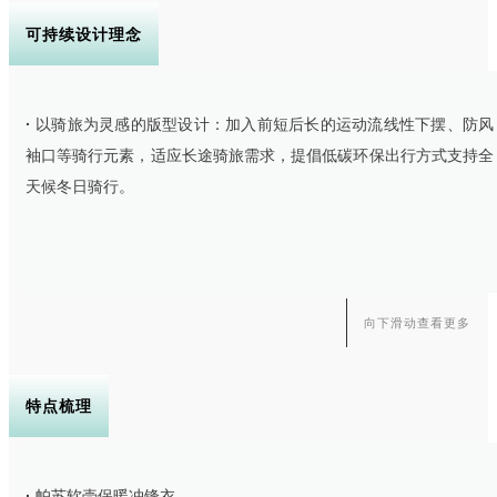
可持续设计理念
·
以骑旅为灵感的版型设计：加入前短后长的运动流线性下摆、防风
袖口等骑行元素，适应长途骑旅需求，提倡低碳环保出行方式支持全
天候冬日骑行。
·
选用环保可持续面料：外层选用含有生物基的日本TORAY
Dermizax EV高防水透湿材料；填充物选用PRIMALOFT P.U.R.E.碳
向下滑动查看更多
减排系列棉，改变了合成隔热材料的生产方式，减少了高达70%生产
过程中的碳排放。
特点梳理
·
帕苏软壳保暖冲锋衣