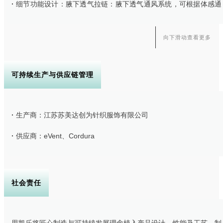
·
细节功能设计：腋下透气拉链：腋下透气通风系统，可根据体感通
过防水拉链快速开合散热透气。
向下滑动查看更多
·
3D可调节风帽：加宽双面帽檐，内里加设可调节支撑，立体挺廓风
雨天气防护更到位。
可持续生产与供应链管理
·
生产商：江苏苏美达创为针织服饰有限公司
·
多样储物空间：全衣配有四个拉链口袋，口袋均有加厚处理，高袋
位大口袋与胸袋搭配使用，满足徒步中使用背包时，不同尺寸随身物
·
供应商：eVent、Cordura
品的存取，快速拿放收纳，实用便捷。
社会责任
·
配色风格：以户外流行更容易户外识别的红色和苔藓色为主色设
计，配色以低调更彰显品质感的黑色辅助，打破了传统冲锋衣拼色风
格，穿着视觉更吻合当下新世代户外爱好者审美。