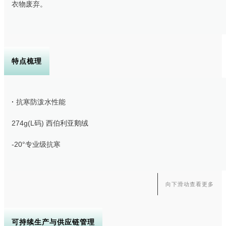
衣物废弃。
特点梳理
·
抗寒防泼水性能
274g(L码) 西伯利亚鹅绒
-20°专业级抗寒
向下滑动查看更多
·
户外功能设计
20D亮面尼龙66面料，经久耐穿
可持续生产与供应链管理