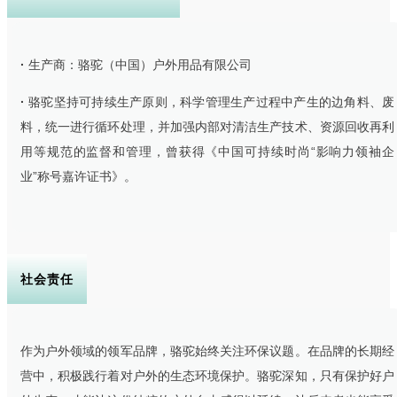
里布热反射内里，长效保暖锁温
4级防泼水面料，3防科技（拒油污拒水）
·
生产商：骆驼（中国）户外用品有限公司
·
骆驼坚持可持续生产原则，科学管理生产过程中产生的边角料、废
·
适用场景
料，统一进行循环处理，并加强内部对清洁生产技术、资源回收再利
用等规范的监督和管理，曾获得《中国可持续时尚“影响力领袖企
日常通勤、城野露营、徒步穿越
业”称号嘉许证书》。
社会责任
作为户外领域的领军品牌，骆驼始终关注环保议题。在品牌的长期经
营中，积极践行着对户外的生态环境保护。骆驼深知，只有保护好户