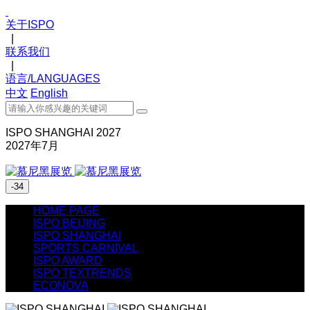
关于ISPO
|
联系我们
|
语言/LANGUAGES
中文
English
ISPO SHANGHAI 2027
2027年7月
-34
HOME PAGE
ISPO BEIJING
ISPO SHANGHAI
SPORTS CARNIVAL
ISPO AWARD
ISPO TEXTRENDS
ECONOVA