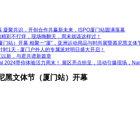
凝聚共识，开创合作共赢新未来，ISPO厦门站圆满落幕
门精彩不打烊，现场嗨翻天，周末就该这样过！
相聚一“厦”，亚洲运动用品与时尚展暨慕尼黑文体
计时1天 - 厦门户外人的专属派对明日盛大开启！
正以新，与君共谱新篇章
展区亮点纷呈，活动引爆现场，Nanjing 
慕尼黑文体节（厦门站）开幕
厦门站）在厦门国际会议展览中心开幕。