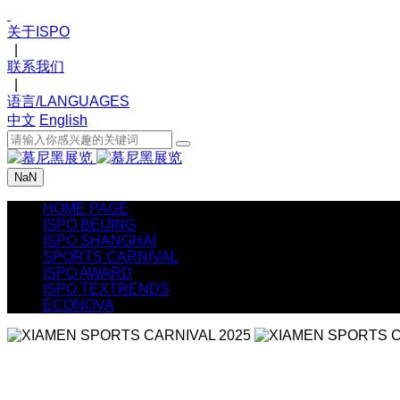
关于ISPO
|
联系我们
|
语言/LANGUAGES
中文
English
NaN
HOME PAGE
ISPO BEIJING
ISPO SHANGHAI
SPORTS CARNIVAL
ISPO AWARD
ISPO TEXTRENDS
ECONOVA
XIAMEN SPORTS CARNIVAL 2025