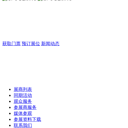
ISPO BEIJING
Outdoor户外: 促进户外运动与生活方式融合
Technology科技: 汇集智能装备与材料科技
Training训练: 聚焦专业训练与教育市场增长
获取门票
预订展位
新闻动态
ISPO BEIJING
Outdoor户外: 促进户外运动与生活方式融合
Technology科技: 汇集智能装备与材料科技
Training训练: 聚焦专业训练与教育市场增长
展商列表
同期活动
观众服务
参展商服务
媒体参观
参展资料下载
联系我们