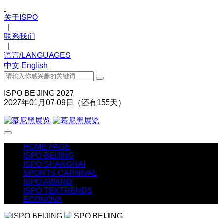
关于ISPO
|
联系我们
|
语言/LANGUAGES
中文
English
ISPO BEIJING 2027
2027年01月07-09日（还有
155
天）
HOME PAGE
ISPO BEIJING
ISPO SHANGHAI
SPORTS CARNIVAL
ISPO AWARD
ISPO TEXTRENDS
ECONOVA